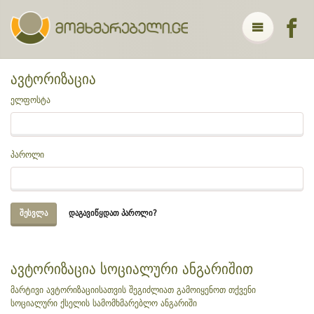
ავტორიზაცია
ელფოსტა
პაროლი
ᲓᲐᲒᲐᲕᲘᲬᲧᲓᲐᲗ ᲞᲐᲠᲝᲚᲘ?
ავტორიზაცია სოციალური ანგარიშით
მარტივი ავტორიზაციისათვის შეგიძლიათ გამოიყენოთ თქვენი
სოციალური ქსელის სამომხმარებლო ანგარიში