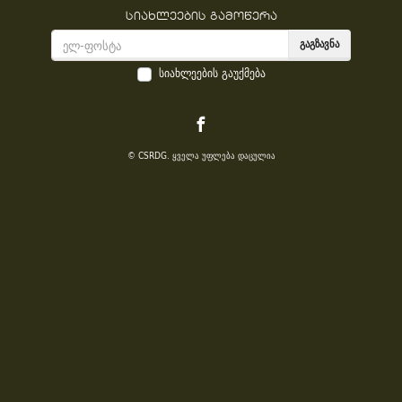
სიახლეების გამოწერა
ᲒᲐᲒᲖᲐᲕᲜᲐ
სიახლეების გაუქმება
© CSRDG. ყველა უფლება დაცულია